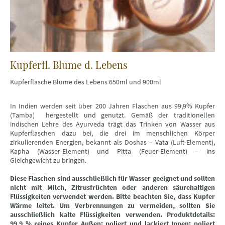
Kupferfl. Blume d. Lebens
Kupferflasche Blume des Lebens 650ml und 900ml
In Indien werden seit über 200 Jahren Flaschen aus 99,9% Kupfer
(Tamba) hergestellt und genutzt. Gemäß der traditionellen
indischen Lehre des Ayurveda trägt das Trinken von Wasser aus
Kupferflaschen dazu bei, die drei im menschlichen Körper
zirkulierenden Energien, bekannt als Doshas – Vata (Luft-Element),
Kapha (Wasser-Element) und Pitta (Feuer-Element) – ins
Gleichgewicht zu bringen.
Diese Flaschen sind ausschließlich für Wasser geeignet und sollten
nicht mit Milch, Zitrusfrüchten oder anderen säurehaltigen
Flüssigkeiten verwendet werden. Bitte beachten Sie, dass Kupfer
Wärme leitet. Um Verbrennungen zu vermeiden, sollten Sie
ausschließlich kalte Flüssigkeiten verwenden. Produktdetails:
99,9 % reines Kupfer Außen: poliert und lackiert Innen: poliert