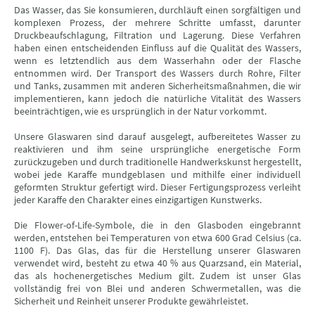
Das Wasser, das Sie konsumieren, durchläuft einen sorgfältigen und
komplexen Prozess, der mehrere Schritte umfasst, darunter
Druckbeaufschlagung, Filtration und Lagerung. Diese Verfahren
haben einen entscheidenden Einfluss auf die Qualität des Wassers,
wenn es letztendlich aus dem Wasserhahn oder der Flasche
entnommen wird. Der Transport des Wassers durch Rohre, Filter
und Tanks, zusammen mit anderen Sicherheitsmaßnahmen, die wir
implementieren, kann jedoch die natürliche Vitalität des Wassers
beeinträchtigen, wie es ursprünglich in der Natur vorkommt.
Unsere Glaswaren sind darauf ausgelegt, aufbereitetes Wasser zu
reaktivieren und ihm seine ursprüngliche energetische Form
zurückzugeben und durch traditionelle Handwerkskunst hergestellt,
wobei jede Karaffe mundgeblasen und mithilfe einer individuell
geformten Struktur gefertigt wird. Dieser Fertigungsprozess verleiht
jeder Karaffe den Charakter eines einzigartigen Kunstwerks.
Die Flower-of-Life-Symbole, die in den Glasboden eingebrannt
werden, entstehen bei Temperaturen von etwa 600 Grad Celsius (ca.
1100 F). Das Glas, das für die Herstellung unserer Glaswaren
verwendet wird, besteht zu etwa 40 % aus Quarzsand, ein Material,
das als hochenergetisches Medium gilt. Zudem ist unser Glas
vollständig frei von Blei und anderen Schwermetallen, was die
Sicherheit und Reinheit unserer Produkte gewährleistet.